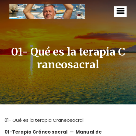
S
k
i
p
t
o
c
o
n
01- Qué es la terapia C
t
e
raneosacral
n
t
01- Qué es la terapia Craneosacral
01-Terapia Cráneo sacral — Manual de