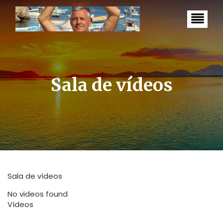
S
k
i
p
t
o
c
o
n
Sala de vídeos
t
e
n
t
Sala de vídeos
No videos found
Vídeos