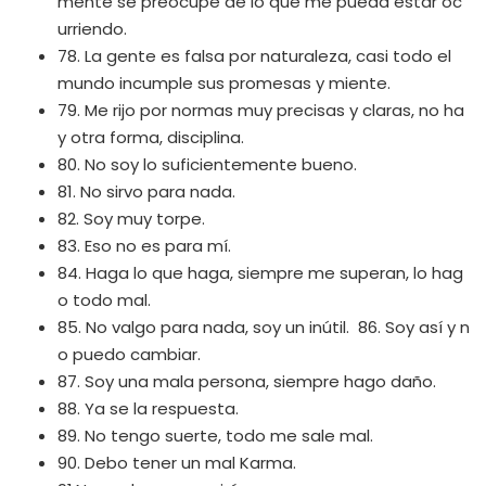
mente se preocupe de lo que me pueda estar oc
urriendo.
78. La gente es falsa por naturaleza, casi todo el
mundo incumple sus promesas y miente.
79. Me rijo por normas muy precisas y claras, no ha
y otra forma, disciplina.
80. No soy lo suficientemente bueno.
81. No sirvo para nada.
82. Soy muy torpe.
83. Eso no es para mí.
84. Haga lo que haga, siempre me superan, lo hag
o todo mal.
85. No valgo para nada, soy un inútil. 86. Soy así y n
o puedo cambiar.
87. Soy una mala persona, siempre hago daño.
88. Ya se la respuesta.
89. No tengo suerte, todo me sale mal.
90. Debo tener un mal Karma.