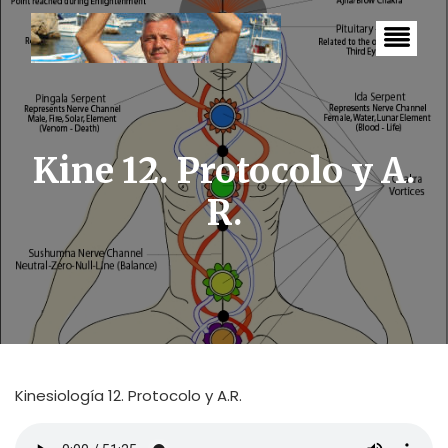
S
k
i
p
t
o
c
o
n
Kine 12. Protocolo y A.
t
e
R.
n
t
Kinesiología 12. Protocolo y A.R.