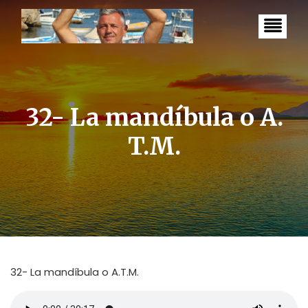
S
k
i
p
t
o
c
o
n
32- La mandíbula o A.
t
e
T.M.
n
t
32- La mandíbula o A.T.M.